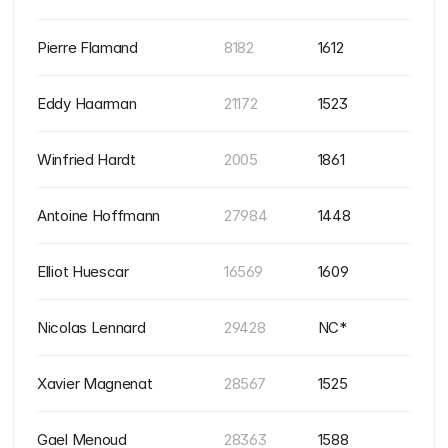
Pierre Flamand
8182
1612
Eddy Haarman
21172
1523
Winfried Hardt
2005
1861
Antoine Hoffmann
27984
1448
Elliot Huescar
16569
1609
Nicolas Lennard
29428
NC*
Xavier Magnenat
28567
1525
Gael Menoud
28363
1588