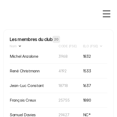
Les membres du club
20
Nom
CODE (FSE)
ELO (FSE)
Michel Anzalone
3968
1832
René Christmann
4192
1533
Jean-Luc Constant
18718
1637
François Creux
25755
1880
Samuel Davies
29427
NC*