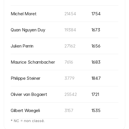
Michel Moret
21454
1754
Quan Nguyen Duy
19384
1673
Julien Perrin
27162
1656
Maurice Schambacher
7616
1683
Philippe Steiner
3779
1847
Olivier van Bogaert
25542
1721
Gilbert Waegeli
3157
1535
* NC = non classé.